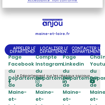
Accessibilité : non conforme
maine-et-loire.fr
APPELER LE
LOCALISER LE
CONTACTER LE
DÉPARTEMENT
DÉPARTEMENT
DÉPARTEMENT
Page
Compte
Page
Chaî
Facebook
Instagram
Linkedin
Yout
du
du
du
du
Le Département sur les réseaux sociaux
Département
Département
Département
Dépa
de
de
de
de
Maine-
Maine-
Maine-
Main
et-
et-
et-
et-