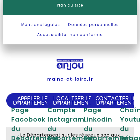
Plan du site
Mentions légales
Données personnelles
Accessibilité : non conforme
maine-et-loire.fr
APPELER LE
LOCALISER LE
CONTACTER LE
DÉPARTEMENT
DÉPARTEMENT
DÉPARTEMENT
Page
Compte
Page
Chaî
Facebook
Instagram
Linkedin
Yout
du
du
du
du
Le Département sur les réseaux sociaux
Département
Département
Département
Dépa